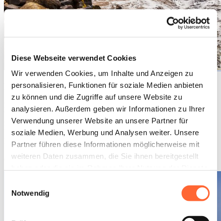
Diese Webseite verwendet Cookies
Wir verwenden Cookies, um Inhalte und Anzeigen zu
personalisieren, Funktionen für soziale Medien anbieten
Namib-Wüste - Swakopmund (370 km / F)
zu können und die Zugriffe auf unsere Website zu
Die Fahrt führt Sie über den kleinen Ort Solitaire und durch die
analysieren. Außerdem geben wir Informationen zu Ihrer
bizarren Gaub und Kuiseb Canyons an den Atlantischen Ozean
Verwendung unserer Website an unsere Partner für
nach Swakopmund. Bei einem Zwischenstopp in Walvis Bay
besuchen Sie die flache Lagune und erleben eine der grössten
soziale Medien, Werbung und Analysen weiter. Unsere
Flamingo Kolonien des afrikanischen Kontinents. Nach Ankunft in
Partner führen diese Informationen möglicherweise mit
Swakopmund steht Ihnen der Nachmittag zur Erkundung der
weiteren Daten zusammen, die Sie ihnen bereitgestellt
deutsch geprägten Küstenstadt zur freien Verfügung.
haben oder die sie im Rahmen Ihrer Nutzung der Dienste
gesammelt haben.
Einwilligungsauswahl
Notwendig