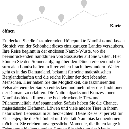
Sesriem-Canyon
Windhoek
Sossusvlei
Karte
öffnen
Entdecken Sie die faszinierenden Höhepunkte Namibias und lassen
Sie sich von der Schönheit dieses einzigartigen Landes verzaubern.
Ihre Reise beginnt in der endlosen Namib-Wüste, wo die
beeindruckenden Sanddünen von Sossusvlei auf Sie warten. Hier
können Sie den Sonnenaufgang über den Dünen erleben und die
surrealen Landschaften in ihrer vollen Pracht bewundern. Weiter
geht es in das Damaraland, bekannt für seine majestätischen
Berglandschaften und die reiche Kultur der dort lebenden
Menschen. Hier haben Sie die Möglichkeit, die faszinierenden
Felsmalereien der San zu entdecken und mehr über die Traditionen
der Damara zu erfahren. Die Nationalparks und Konzessionen
Namibias bieten Ihnen eine beeindruckende Tier- und
Pflanzenvielfalt. Auf spannenden Safaris haben Sie die Chance,
majestätische Elefanten, Löwen und viele andere Tiere in ihrem
natürlichen Lebensraum zu beobachten. Diese Reise ist perfekt für
Einsteiger, die die Schönheit und Vielfalt Namibias kennenlernen
möchten. Sie erleben unvergessliche Momente, die Ihnen lange in
Erinnerung bleiben werden. Lassen Sie sich von der Magie