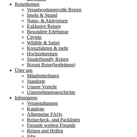
Reisethemen
Verantwortungsvolle Reisen
Inseln & Strand
Natur- & Aktivreisen
Exklusive Reisen
Besondere Erlebnisse
Citytrip
Wildlife & Safari
Kreuzfahrten & mehr
Hochzeitsreisen
Singlefriendly Reisen
Boomi Reise(begleitung)
Über uns
MitarbeiterInnen
Standorte
Unsere Vorteile
Unternehmensgeschichte
Informieren
Veranstaltungen
Kataloge
Allgemeine FAQs
Reisecheck- und Packlisten
Freunde werben Freunde
Reisen und Helfen
Jobs