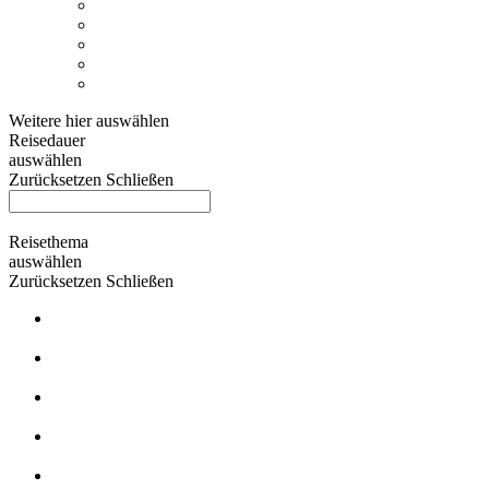
Argentinien
Chile
Ecuador
Alle Länder
Weitere hier auswählen
Reisedauer
auswählen
Zurücksetzen
Schließen
Reisethema
auswählen
Zurücksetzen
Schließen
Inseln & Strand
Natur- und Aktivreisen
Exklusive Reisen
Besondere Erlebnisse