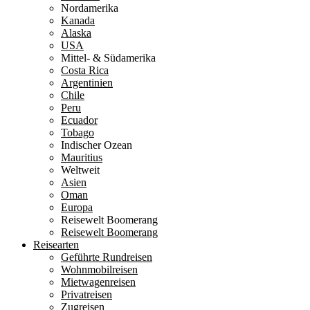
Nordamerika
Kanada
Alaska
USA
Mittel- & Südamerika
Costa Rica
Argentinien
Chile
Peru
Ecuador
Tobago
Indischer Ozean
Mauritius
Weltweit
Asien
Oman
Europa
Reisewelt Boomerang
Reisewelt Boomerang
Reisearten
Geführte Rundreisen
Wohnmobilreisen
Mietwagenreisen
Privatreisen
Zugreisen