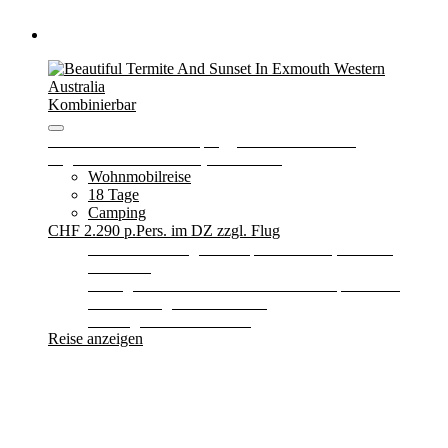
Kombinierbar
On the Wild Side - Campingglück an Australiens
ungezähmter Westküste (PPA/RS002)
Wohnmobilreise
18 Tage
Camping
CHF 2.290
p.Pers. im DZ zzgl. Flug
3x Übernachtungen in Superior-Hotels, 2x inkl.
Frühstück
15 Tage “The Frontier 2 Personen Camper ” inkl.
Versicherung von RedSands
Ausflug “Rottnest Island”
Reise anzeigen