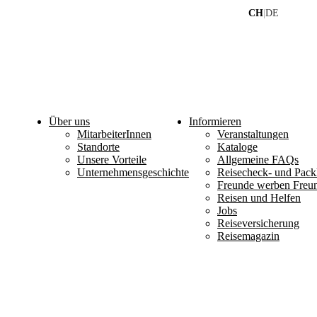
CH
|
DE
Über uns
Informieren
MitarbeiterInnen
Veranstaltungen
Standorte
Kataloge
Unsere Vorteile
Allgemeine FAQs
Unternehmensgeschichte
Reisecheck- und Packl
Freunde werben Freu
Reisen und Helfen
Jobs
Reiseversicherung
Reisemagazin