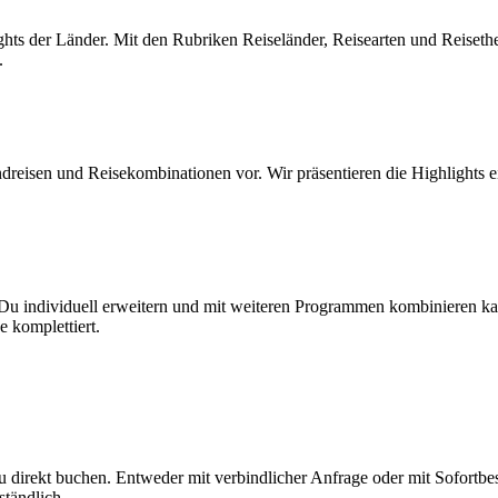
ghts der Länder. Mit den Rubriken Reiseländer, Reisearten und Reiset
.
reisen und Reisekombinationen vor. Wir präsentieren die Highlights e
 Du individuell erweitern und mit weiteren Programmen kombinieren kan
 komplettiert.
u direkt buchen. Entweder mit verbindlicher Anfrage oder mit Sofortbest
ständlich.