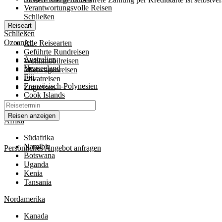
Verantwortungsvolle Reisen
Schließen
Reiseart
Schließen
Ozeanien
Alle Reisearten
Geführte Rundreisen
Australien
Wohnmobilreisen
Neuseeland
Mietwagenreisen
Fiji
Privatreisen
Französisch-Polynesien
Zugreisen
Cook Islands
Papua Neuguinea
Reisen anzeigen
Afrika
Südafrika
Namibia
Persönliches Angebot anfragen
Botswana
Uganda
Kenia
Tansania
Nordamerika
Kanada