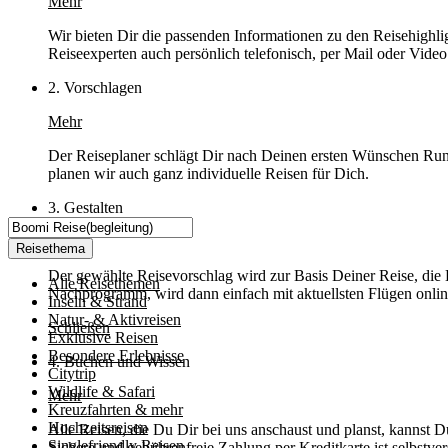
Mehr
Wir bieten Dir die passenden Informationen zu den Reisehighli
Reiseexperten auch persönlich telefonisch, per Mail oder Video
2. Vorschlagen
Mehr
Der Reiseplaner schlägt Dir nach Deinen ersten Wünschen Rund
planen wir auch ganz individuelle Reisen für Dich.
3. Gestalten
Mehr
Reisethema
Der gewählte Reisevorschlag wird zur Basis Deiner Reise, die
Alle Reisethemen
Nachprogramm, wird dann einfach mit aktuellsten Flügen online
Inseln & Strand
Natur- & Aktivreisen
Schließen
Exklusive Reisen
Besondere Erlebnisse
4. Buchen und Wissen
Citytrip
Wildlife & Safari
Mehr
Kreuzfahrten & mehr
Hochzeitsreisen
Alle Reisen, die Du Dir bei uns anschaust und planst, kannst D
Singlefriendly Reisen
Sichere und gebührenfreie Zahlung per Kreditkarte ist selbstver