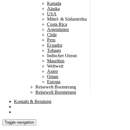
Kanada
Alaska
USA
Mittel- & Südamerika
Costa Rica
Argentinien
Chile
Peru
Ecuador
Tobago
Indischer Ozean
Mauritius
Weltweit
Asien
Oman
Europa
Reisewelt Boomerang
Reisewelt Boomerang
Kontakt
& Beratung
Toggle navigation