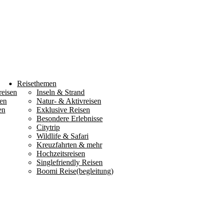
Reisethemen
reisen
Inseln & Strand
en
Natur- & Aktivreisen
en
Exklusive Reisen
Besondere Erlebnisse
Citytrip
Wildlife & Safari
Kreuzfahrten & mehr
Hochzeitsreisen
Singlefriendly Reisen
Boomi Reise(begleitung)