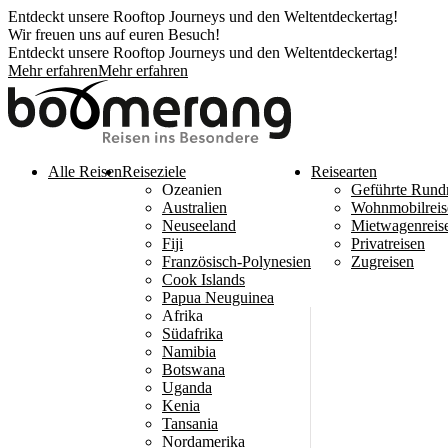
Entdeckt unsere Rooftop Journeys und den Weltentdeckertag!
Wir freuen uns auf euren Besuch!
Entdeckt unsere Rooftop Journeys und den Weltentdeckertag!
Mehr erfahren
Mehr erfahren
Alle Reisen
Reiseziele
Reisearten
Ozeanien
Geführte Rund
Australien
Wohnmobilreis
Neuseeland
Mietwagenreis
Fiji
Privatreisen
Französisch-Polynesien
Zugreisen
Cook Islands
Papua Neuguinea
Afrika
Südafrika
Namibia
Botswana
Uganda
Kenia
Tansania
Nordamerika