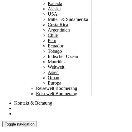
Kanada
Alaska
USA
Mittel- & Südamerika
Costa Rica
Argentinien
Chile
Peru
Ecuador
Tobago
Indischer Ozean
Mauritius
Weltweit
Asien
Oman
Europa
Reisewelt Boomerang
Reisewelt Boomerang
Kontakt
& Beratung
Toggle navigation