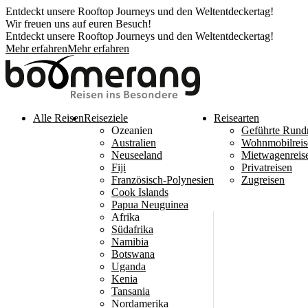
Entdeckt unsere Rooftop Journeys und den Weltentdeckertag!
Wir freuen uns auf euren Besuch!
Entdeckt unsere Rooftop Journeys und den Weltentdeckertag!
Mehr erfahren
Mehr erfahren
Alle Reisen
Reiseziele
Reisearten
Ozeanien
Geführte Rund
Australien
Wohnmobilreis
Neuseeland
Mietwagenreis
Fiji
Privatreisen
Französisch-Polynesien
Zugreisen
Cook Islands
Papua Neuguinea
Afrika
Südafrika
Namibia
Botswana
Uganda
Kenia
Tansania
Nordamerika