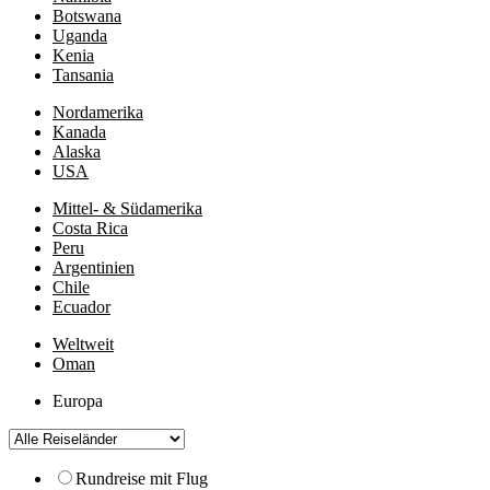
Botswana
Uganda
Kenia
Tansania
Nordamerika
Kanada
Alaska
USA
Mittel- & Südamerika
Costa Rica
Peru
Argentinien
Chile
Ecuador
Weltweit
Oman
Europa
Rundreise mit Flug