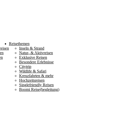
Reisethemen
reisen
Inseln & Strand
en
Natur- & Aktivreisen
en
Exklusive Reisen
Besondere Erlebnisse
Citytrip
Wildlife & Safari
Kreuzfahrten & mehr
Hochzeitsreisen
Singlefriendly Reisen
Boomi Reise(begleitung)