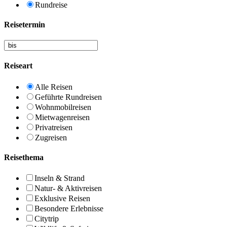
Rundreise
Reisetermin
Reiseart
Alle Reisen
Geführte Rundreisen
Wohnmobilreisen
Mietwagenreisen
Privatreisen
Zugreisen
Reisethema
Inseln & Strand
Natur- & Aktivreisen
Exklusive Reisen
Besondere Erlebnisse
Citytrip