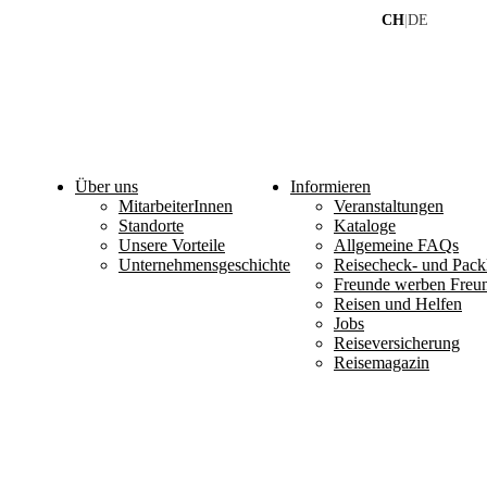
CH
|
DE
Über uns
Informieren
MitarbeiterInnen
Veranstaltungen
Standorte
Kataloge
Unsere Vorteile
Allgemeine FAQs
Unternehmensgeschichte
Reisecheck- und Packl
Freunde werben Freu
Reisen und Helfen
Jobs
Reiseversicherung
Reisemagazin