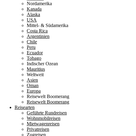
Nordamerika
Kanada
Alaska
USA
Mittel- & Südamerika
Costa Rica
Argentinien
Chile
Peru
Ecuador
Tobago
Indischer Ozean
Mauritius
Weltweit
Asien
Oman
Europa
Reisewelt Boomerang
Reisewelt Boomerang
Reisearten
Geführte Rundreisen
Wohnmobilreisen
Mietwagenreisen
Privatreisen
Zugreisen