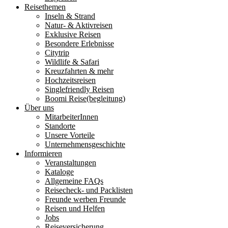
Reisethemen
Inseln & Strand
Natur- & Aktivreisen
Exklusive Reisen
Besondere Erlebnisse
Citytrip
Wildlife & Safari
Kreuzfahrten & mehr
Hochzeitsreisen
Singlefriendly Reisen
Boomi Reise(begleitung)
Über uns
MitarbeiterInnen
Standorte
Unsere Vorteile
Unternehmensgeschichte
Informieren
Veranstaltungen
Kataloge
Allgemeine FAQs
Reisecheck- und Packlisten
Freunde werben Freunde
Reisen und Helfen
Jobs
Reiseversicherung