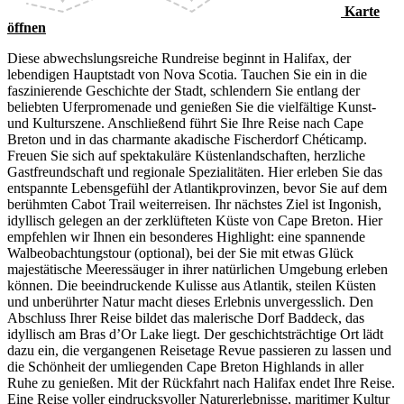
Karte
öffnen
Diese abwechslungsreiche Rundreise beginnt in Halifax, der
lebendigen Hauptstadt von Nova Scotia. Tauchen Sie ein in die
faszinierende Geschichte der Stadt, schlendern Sie entlang der
beliebten Uferpromenade und genießen Sie die vielfältige Kunst-
und Kulturszene. Anschließend führt Sie Ihre Reise nach Cape
Breton und in das charmante akadische Fischerdorf Chéticamp.
Freuen Sie sich auf spektakuläre Küstenlandschaften, herzliche
Gastfreundschaft und regionale Spezialitäten. Hier erleben Sie das
entspannte Lebensgefühl der Atlantikprovinzen, bevor Sie auf dem
berühmten Cabot Trail weiterreisen. Ihr nächstes Ziel ist Ingonish,
idyllisch gelegen an der zerklüfteten Küste von Cape Breton. Hier
empfehlen wir Ihnen ein besonderes Highlight: eine spannende
Walbeobachtungstour (optional), bei der Sie mit etwas Glück
majestätische Meeressäuger in ihrer natürlichen Umgebung erleben
können. Die beeindruckende Kulisse aus Atlantik, steilen Küsten
und unberührter Natur macht dieses Erlebnis unvergesslich. Den
Abschluss Ihrer Reise bildet das malerische Dorf Baddeck, das
idyllisch am Bras d’Or Lake liegt. Der geschichtsträchtige Ort lädt
dazu ein, die vergangenen Reisetage Revue passieren zu lassen und
die Schönheit der umliegenden Cape Breton Highlands in aller
Ruhe zu genießen. Mit der Rückfahrt nach Halifax endet Ihre Reise.
Eine Reise voller eindrucksvoller Naturerlebnisse, maritimer Kultur