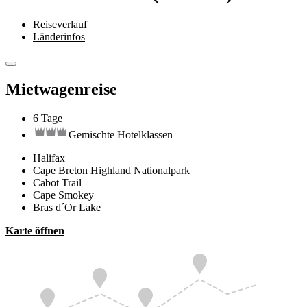
Reiseverlauf
Länderinfos
Mietwagenreise
6 Tage
Gemischte Hotelklassen
Halifax
Cape Breton Highland Nationalpark
Cabot Trail
Cape Smokey
Bras d´Or Lake
Karte öffnen
Baddeck
Chéticamp
Halifax
Ingonish Bea...