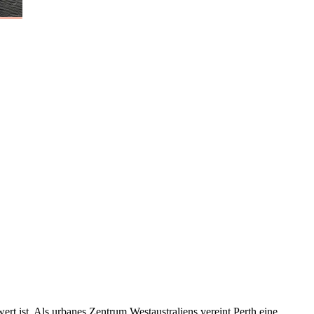
rt ist. Als urbanes Zentrum Westaustraliens vereint Perth eine