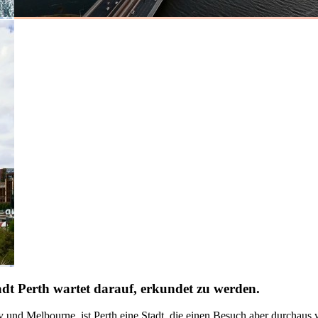
tadt Perth wartet darauf, erkundet zu werden.
nd Melbourne, ist Perth eine Stadt, die einen Besuch aber durchaus we