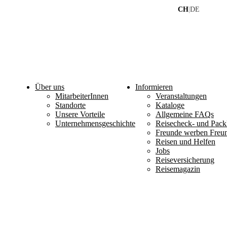
CH
|
DE
Über uns
Informieren
MitarbeiterInnen
Veranstaltungen
Standorte
Kataloge
Unsere Vorteile
Allgemeine FAQs
Unternehmensgeschichte
Reisecheck- und Packl
Freunde werben Freu
Reisen und Helfen
Jobs
Reiseversicherung
Reisemagazin