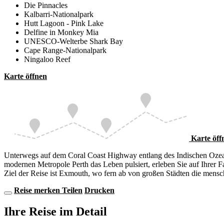
Die Pinnacles
Kalbarri-Nationalpark
Hutt Lagoon - Pink Lake
Delfine in Monkey Mia
UNESCO-Welterbe Shark Bay
Cape Range-Nationalpark
Ningaloo Reef
Karte öffnen
Geraldton
Rottnest Island
Perth
Cervantes
Karte öff
Unterwegs auf dem Coral Coast Highway entlang des Indischen Ozeans i
modernen Metropole Perth das Leben pulsiert, erleben Sie auf Ihrer 
Ziel der Reise ist Exmouth, wo fern ab von großen Städten die mensc
Reise merken
Teilen
Drucken
Ihre Reise im Detail