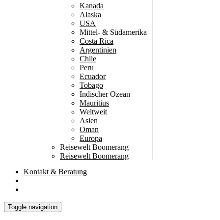
Kanada
Alaska
USA
Mittel- & Südamerika
Costa Rica
Argentinien
Chile
Peru
Ecuador
Tobago
Indischer Ozean
Mauritius
Weltweit
Asien
Oman
Europa
Reisewelt Boomerang
Reisewelt Boomerang
Kontakt
& Beratung
Toggle navigation