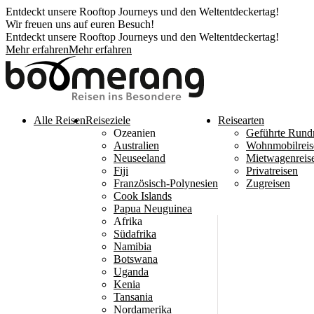
Entdeckt unsere Rooftop Journeys und den Weltentdeckertag!
Wir freuen uns auf euren Besuch!
Entdeckt unsere Rooftop Journeys und den Weltentdeckertag!
Mehr erfahren
Mehr erfahren
Alle Reisen
Reiseziele
Reisearten
Ozeanien
Geführte Rund
Australien
Wohnmobilreis
Neuseeland
Mietwagenreis
Fiji
Privatreisen
Französisch-Polynesien
Zugreisen
Cook Islands
Papua Neuguinea
Afrika
Südafrika
Namibia
Botswana
Uganda
Kenia
Tansania
Nordamerika