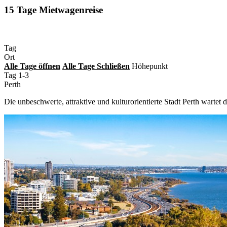
15 Tage Mietwagenreise
Tag
Ort
Alle
Tage
öffnen
Alle
Tage
Schließen
Höhepunkt
Tag 1-3
Perth
Die unbeschwerte, attraktive und kulturorientierte Stadt Perth wartet 